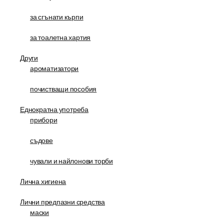
за сгънати кърпи
за тоалетна хартия
Други
ароматизатори
почистващи пособия
Еднократна употреба
прибори
съдове
чували и найлонови торби
Лична хигиена
Лични предпазни средства
маски