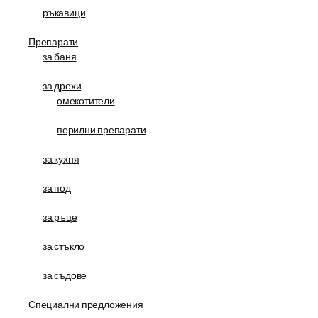
ръкавици
Препарати
за баня
за дрехи
омекотители
перилни препарати
за кухня
за под
за ръце
за стъкло
за съдове
Специални предложения