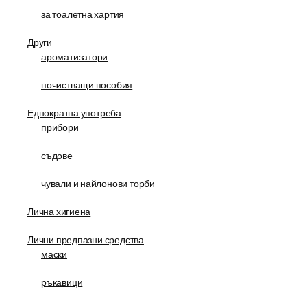
за тоалетна хартия
Други
ароматизатори
почистващи пособия
Еднократна употреба
прибори
съдове
чували и найлонови торби
Лична хигиена
Лични предпазни средства
маски
ръкавици