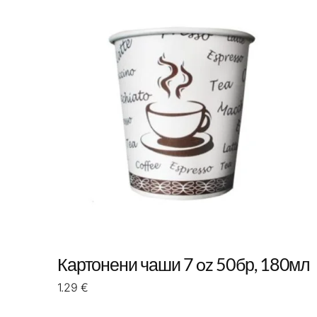
Картонени чаши 7 oz 50бр, 180мл
1.29
€