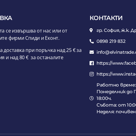
ВКА
КОНТАКТИ
та се извършва от нас или от
гр. София, ж.к. Д
ите фирми Спиди и Еконт.
0898 219 832
а доставка при поръчка над 25 € за
info@elvinatrade
ия и над 80 € за останалите
https://www.face
https://www.inst
Работно време:
Понеделник до П
18:00ч.
Събота: от 10:00
Неделя: почивен