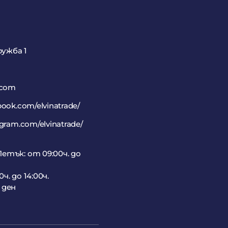
ружба 1
.com
book.com/elvinatrade/
agram.com/elvinatrade/
етък: от 09:00ч. до
ч. до 14:00ч.
 ден