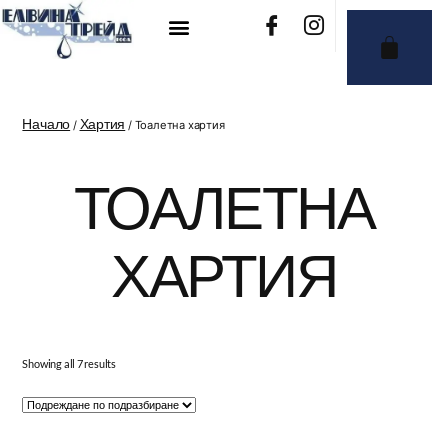
Начало
Хартия
/
/ Тоалетна хартия
ТОАЛЕТНА
ХАРТИЯ
Showing all 7 results