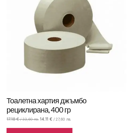
Тоалетна хартия джъмбо
рециклирана, 400 гр
17.18
€
14.11
€
/ 33,60 лв.
/ 27,60 лв.