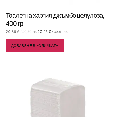
Тоалетна хартия джъмбо целулоза,
400 гр
20.86
€
20.25
€
/ 40,80 лв.
/ 39,61 лв.
ДОБАВЯНЕ В КОЛИЧКАТА