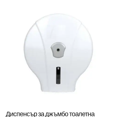
Диспенсър за джъмбо тоалетна