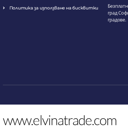
Безплатн
Политика за използване на бисквитки
град Соф
градове.
www.elvinatrade.com