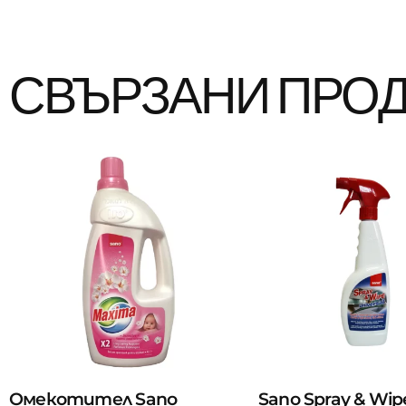
СВЪРЗАНИ ПРО
Омекотител Sano
Sano Spray & Wip