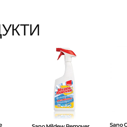
ДУКТИ
e
Sano С
Sano Mildew Remover