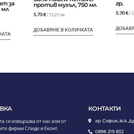
ат за
гр.
против мухъл, 750 мл
 мл
5.70
€
/ 1
5.73
€
/ 11,21 лв.
ДОБАВЯ
ДОБАВЯНЕ В КОЛИЧКАТА
КАТА
ВКА
КОНТАКТИ
та се извършва от нас или от
гр. София, ж.к. Д
ите фирми Спиди и Еконт.
0898 219 832