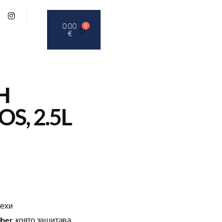
0.00
0
€
Н
S, 2.5L
рехи
iber
, която защитава