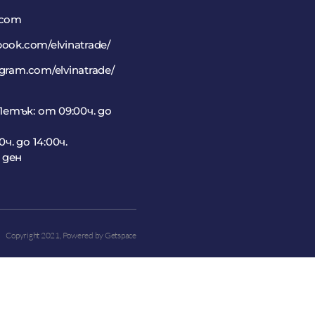
.com
book.com/elvinatrade/
agram.com/elvinatrade/
етък: от 09:00ч. до
ч. до 14:00ч.
 ден
Copyright 2021,
Powered by Getspace