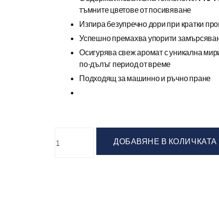
тъмните цветове от посивяване
Изпира безупречно дори при кратки пр
Успешно премахва упорити замърсява
Осигурява свеж аромат с уникална мири
по-дълъг период от време
Подходящ за машинно и ръчно пране
ДОБАВЯНЕ В КОЛИЧКАТА