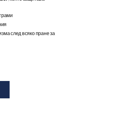
ограми
ния
зма след всяко пране за