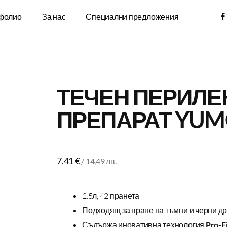
фолио
За нас
Специални предложения
ТЕЧЕН ПЕРИЛЕ
ПРЕПАРАТ YUMO
7.41
€
/ 14,49 лв.
2.5л, 42 пранета
Подходящ за пране на тъмни и черни д
Съдържа иновативна технология
Pro-F