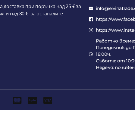
а доставка при поръчка над 25 € за
info@elvinatrade
ия и над 80 € за останалите
https://www.face
https://www.inst
Работно време:
Понеделник до П
18:00ч.
Събота: от 10:00
Неделя: почивен