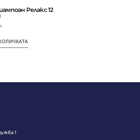
ампоан Релакс 12
я
в.
КОЛИЧКАТА
ружба 1