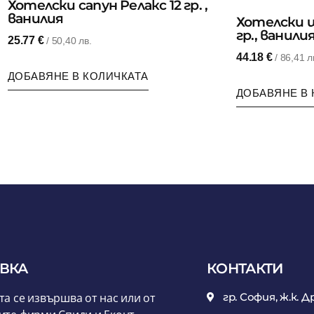
Хотелски сапун Релакс 12 гр. ,
ванилия
Хотелски ш
гр., ванили
25.77
€
/ 50,40 лв.
44.18
€
/ 86,41 л
ДОБАВЯНЕ В КОЛИЧКАТА
ДОБАВЯНЕ В 
ВКА
КОНТАКТИ
та се извършва от нас или от
гр. София, ж.к. Д