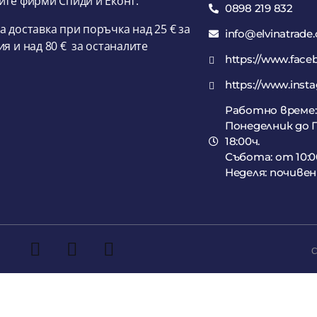
ите фирми Спиди и Еконт.
0898 219 832
а доставка при поръчка над 25 € за
info@elvinatrade
ия и над 80 € за останалите
https://www.face
https://www.inst
Работно време:
Понеделник до П
18:00ч.
Събота: от 10:00
Неделя: почивен
C