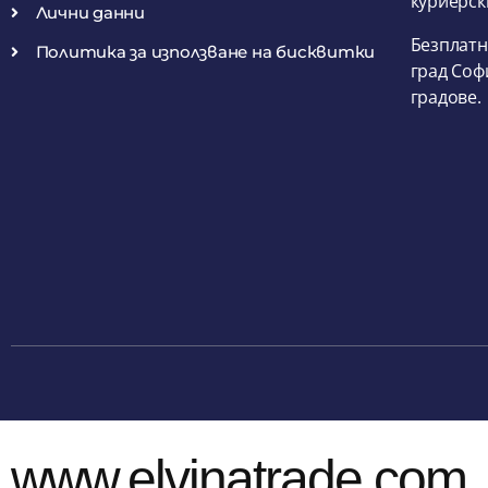
куриерск
Лични данни
Безплатн
Политика за използване на бисквитки
град Соф
градове.
www.elvinatrade.com