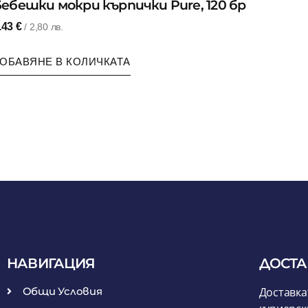
ебешки мокри кърпички Pure, 120 бр
.43
€
/ 2,80 лв.
ОБАВЯНЕ В КОЛИЧКАТА
НАВИГАЦИЯ
ДОСТА
Общи Условия
Доставка