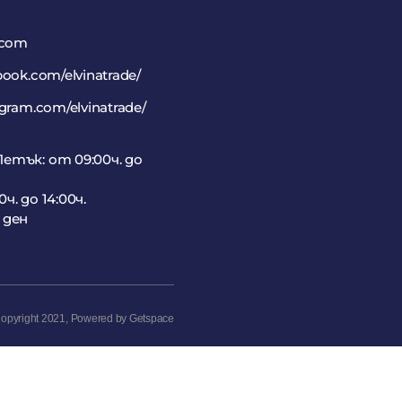
.com
book.com/elvinatrade/
agram.com/elvinatrade/
етък: от 09:00ч. до
ч. до 14:00ч.
 ден
opyright 2021,
Powered by Getspace