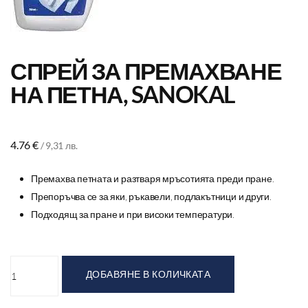
СПРЕЙ ЗА ПРЕМАХВАНЕ
НА ПЕТНА, SANOKAL
4.76
€
/ 9,31 лв.
Премахва петната и разтваря мръсотията преди пране.
Препоръчва се за яки, ръкавели, подлакътници и други.
Подходящ за пране и при високи температури.
ДОБАВЯНЕ В КОЛИЧКАТА