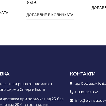
9.61
€
ДОБАВЯ
КАТА
ДОБАВЯНЕ В КОЛИЧКАТА
ВКА
КОНТАКТИ
та се извършва от нас или от
гр. София, ж.к. Д
ите фирми Спиди и Еконт.
0898 219 832
а доставка при поръчка над 25 € за
info@elvinatrade
ия и над 80 € за останалите