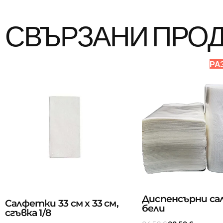
СВЪРЗАНИ ПРО
РА
Диспенсърни са
Салфетки 33 см х 33 см,
бели
сгъвка 1/8