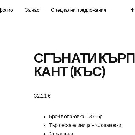
фолио
За нас
Специални предложения
СГЪНАТИ КЪРПИ
КАНТ (КЪС)
32.21
€
Брой в опаковка – 200 бр.
Търговска единица – 20 опаковки.
2-пластова