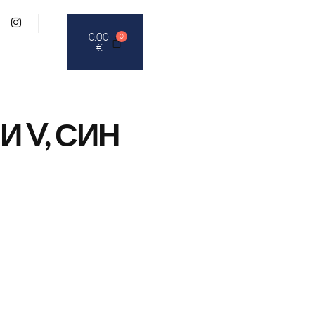
0.00
0
€
 V, СИН