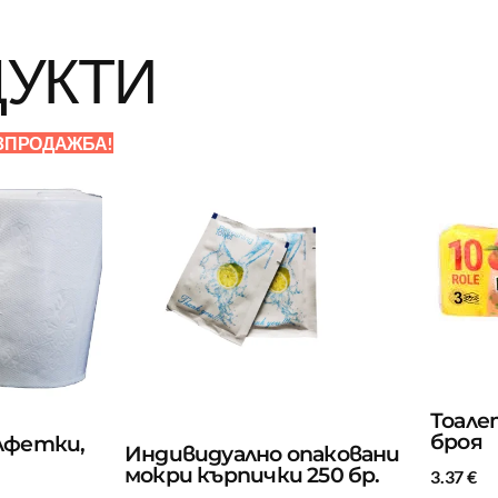
ДУКТИ
ЗПРОДАЖБА!
Тоале
броя
лфетки,
Индивидуално опаковани
мокри кърпички 250 бр.
3.37
€