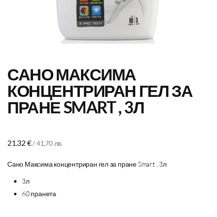
САНО МАКСИМА
КОНЦЕНТРИРАН ГЕЛ ЗА
ПРАНЕ SMART , 3Л
21.32
€
/ 41,70 лв.
Сано Максима концентриран гел за пране Smart , 3л
3л
60 пранета