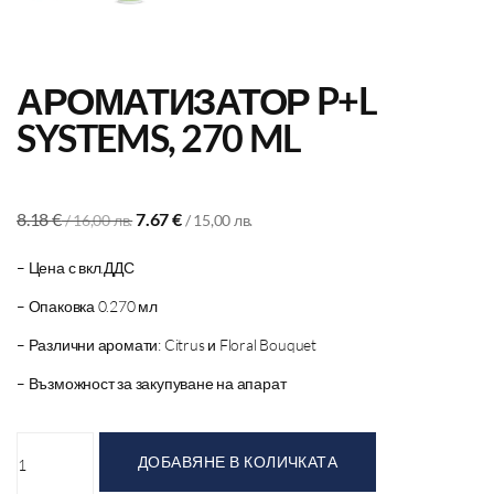
АРОМАТИЗАТОР P+L
SYSTEMS, 270 ML
8.18
€
7.67
€
/ 16,00 лв.
/ 15,00 лв.
– Цена с вкл.ДДС
– Опаковка 0.270 мл
– Различни аромати: Citrus и Floral Bouquet
– Възможност за закупуване на апарат
ДОБАВЯНЕ В КОЛИЧКАТА